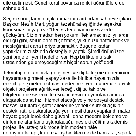
dile getirmesi, Genel kurul boyunca renkli görüntülere de
sahne oldu.
Seçim sonuçlarının açıklanmasının ardından sahneye çıkan
Başkan Nezih Mert, yoğun tezahürat eşliğinde teşekkür
konuşmasını yaptı ve “Ben sizlerle varım ve sizlerle
güçlüyüm. Siz olmadan ben yokum. Tek amacımız, yıllardır
olduğu gibi, sorunlarımızı çözmek, yükünüzü hafifletmek ve
mesleğimizi daha ileriye taşımaktır. Bugüne kadar
yaptıklarımızı sizlerin desteğiyle yaptık. Şimdi önümüzde
yeni projeler, yeni hedefler var. Hep birlikte olursak
üstesinden gelemeyeceğimiz hiçbir sorun yok” dedi.
Teknolojinin tüm hızla gelişmesi ve dijitalleşme döneminim
hayatımıza girmesi, yapay zeka ile birlikte hayatımızda
önemli gelişmelerin olması nedeniyle, yeni dönemde büyük
ölçekli projelere ağırlık verileceği, dijital takip ve
bilgilendirme sistemi ile esnafın resmi duyurulara anında
ulaşarak daha hızlı hizmet alacağı ve yine sosyal destek
masası kurularak, şoför ailelerine yönelik sürekli açık bir
destek hattı oluşturulacağı, yeni nesil durak yapılandırmaları
hayata geçirilerek daha güvenli, daha modern bekleme ve
dinlenme alanları oluşturulacağı, mesleki eğitim akademisi
projesi ile usta-çırak modelinin modern hâle
dönüştürüleceği, kurumsal iş birlikleri ile de bankalar, sigorta