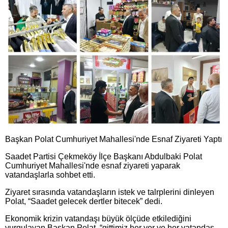
Başkan Polat Cumhuriyet Mahallesi'nde Esnaf Ziyareti Yaptı
Saadet Partisi Çekmeköy İlçe Başkanı Abdulbaki Polat
Cumhuriyet Mahallesi'nde esnaf ziyareti yaparak
vatandaşlarla sohbet etti.
Ziyaret sırasında vatandaşların istek ve talrplerini dinleyen
Polat, “Saadet gelecek dertler bitecek” dedi.
Ekonomik krizin vatandaşı büyük ölçüde etkilediğini
vurgulayan Başkan Polat, “gittimiz her yer ve her vatandaş