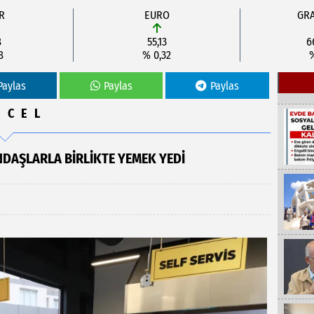
R
EURO
GRA
8
55,13
6
8
% 0,32
Paylas
Paylas
Paylas
NCEL
DAŞLARLA BIRLIKTE YEMEK YEDI