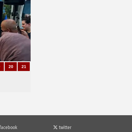
9
20
21
facebook
twitter