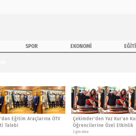
SPOR
EKONOMİ
EĞİT
tek
'dan Eğitim Araçlarına ÖTV
Çekimder'den Yaz Kur'an Ku
ti Talebi
Öğrencilerine Özel Etkinlik
2 gün önce