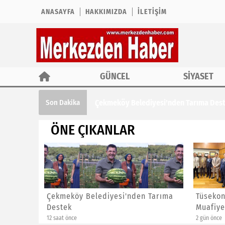
ANASAYFA
HAKKIMIZDA
İLETIŞIM
GÜNCEL
SİYASET
Çekmeköy Belediyesi'nden Tarıma Des
Son Dakika
ÖNE ÇIKANLAR
enlik
Çekmeköy Belediyesi'nden Tarıma
Tüsekon
Destek
Muafiye
12 saat önce
2 gün önce