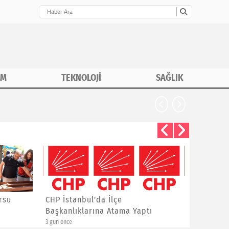
İM
TEKNOLOJİ
SAĞLIK
rsu
CHP İstanbul'da İlçe
Asiad G
Başkanlıklarına Atama Yaptı
Yalçınka
3 gün önce
6 gün önce