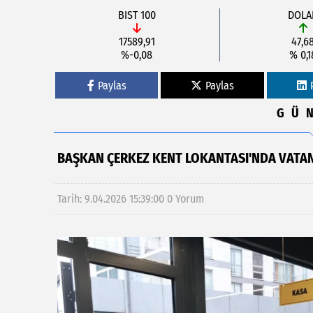
BIST 100
DOLA
17589,91
47,6
%-0,08
% 0,1
Paylas
Paylas
GÜ
BAŞKAN ÇERKEZ KENT LOKANTASI'NDA VATAN
Tarih: 9.04.2026 15:39:00
0 Yorum