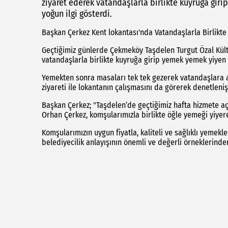
ziyaret ederek vatandaşlarla birlikte kuyruğa gi
yoğun ilgi gösterdi.
Başkan Çerkez Kent lokantası'nda Vatandaşlarla Birlikt
Geçtiğimiz günlerde Çekmeköy Taşdelen Turgut Özal Kültü
vatandaşlarla birlikte kuyruğa girip yemek yemek yiyen 
Yemekten sonra masaları tek tek gezerek vatandaşlara af
ziyareti ile lokantanın çalışmasını da görerek denetleniş
Başkan Çerkez; "Taşdelen’de geçtiğimiz hafta hizmete aç
Orhan Çerkez, komşularımızla birlikte öğle yemeği yiyere
Komşularımızın uygun fiyatla, kaliteli ve sağlıklı yemekl
belediyecilik anlayışının önemli ve değerli örneklerind