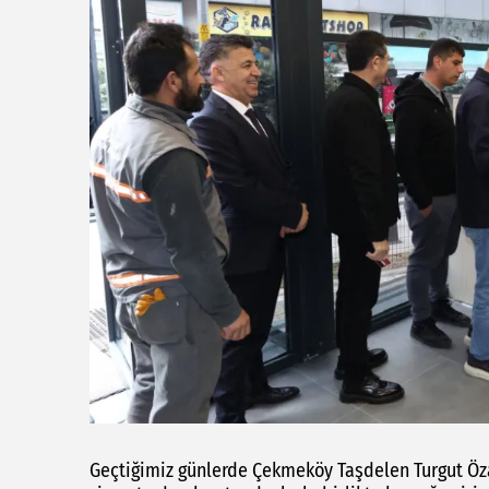
Geçtiğimiz günlerde Çekmeköy Taşdelen Turgut Öza