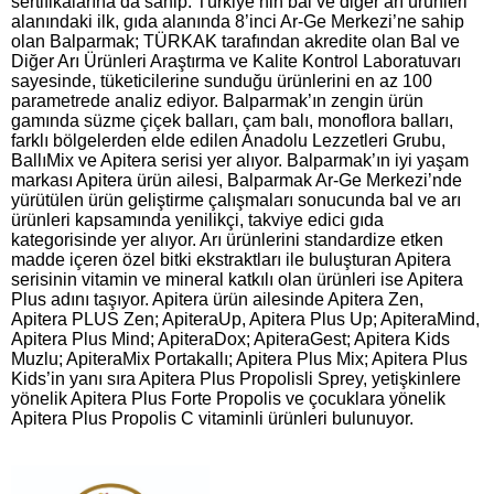
sertifikalarına da sahip. Türkiye’nin bal ve diğer arı ürünleri
alanındaki ilk, gıda alanında 8’inci Ar-Ge Merkezi’ne sahip
olan Balparmak; TÜRKAK tarafından akredite olan Bal ve
Diğer Arı Ürünleri Araştırma ve Kalite Kontrol Laboratuvarı
sayesinde, tüketicilerine sunduğu ürünlerini en az 100
parametrede analiz ediyor. Balparmak’ın zengin ürün
gamında süzme çiçek balları, çam balı, monof­lora balları,
farklı bölgelerden elde edilen Anadolu Lezzetleri Grubu,
BallıMix ve Apitera serisi yer alı­yor. Balparmak’ın iyi yaşam
markası Apitera ürün ailesi, Balparmak Ar-Ge Merkezi’nde
yürütülen ürün geliştirme çalışmaları sonucunda bal ve arı
ürünleri kapsamında yenilikçi, takviye edici gıda
kategorisinde yer alıyor. Arı ürünlerini standardize etken
madde içeren özel bitki ekstraktları ile buluşturan Apitera
serisinin vitamin ve mineral katkılı olan ürünleri ise Apitera
Plus adını taşıyor. Apitera ürün ailesinde Apitera Zen,
Apitera PLUS Zen; ApiteraUp, Apitera Plus Up; ApiteraMind,
Apitera Plus Mind; ApiteraDox; ApiteraGest; Apitera Kids
Muzlu; ApiteraMix Portakallı; Apitera Plus Mix; Apitera Plus
Kids’in yanı sıra Apitera Plus Propolisli Sprey, yetişkinlere
yönelik Apitera Plus Forte Propolis ve çocuklara yönelik
Apitera Plus Propolis C vitaminli ürünleri bulunuyor.