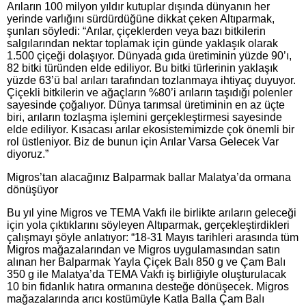
Arıların 100 milyon yıldır kutuplar dışında dünyanın her
yerinde varlığını sürdürdüğüne dikkat çeken Altıparmak,
şunları söyledi: “Arılar, çiçeklerden veya bazı bitkilerin
salgılarından nektar toplamak için günde yaklaşık olarak
1.500 çiçeği dolaşıyor. Dünyada gıda üretiminin yüzde 90’ı,
82 bitki türünden elde ediliyor. Bu bitki türlerinin yaklaşık
yüzde 63’ü bal arıları tarafından tozlanmaya ihtiyaç duyuyor.
Çiçekli bitkilerin ve ağaçların %80’i arıların taşıdığı polenler
sayesinde çoğalıyor. Dünya tarımsal üretiminin en az üçte
biri, arıların tozlaşma işlemini gerçekleştirmesi sayesinde
elde ediliyor. Kısacası arılar ekosistemimizde çok önemli bir
rol üstleniyor. Biz de bunun için Arılar Varsa Gelecek Var
diyoruz.”
Migros’tan alacağınız Balparmak ballar Malatya’da ormana
dönüşüyor
Bu yıl yine Migros ve TEMA Vakfı ile birlikte arıların geleceği
için yola çıktıklarını söyleyen Altıparmak, gerçekleştirdikleri
çalışmayı şöyle anlatıyor: “18-31 Mayıs tarihleri arasında tüm
Migros mağazalarından ve Migros uygulamasından satın
alınan her Balparmak Yayla Çiçek Balı 850 g ve Çam Balı
350 g ile Malatya’da TEMA Vakfı iş birliğiyle oluşturulacak
10 bin fidanlık hatıra ormanına desteğe dönüşecek. Migros
mağazalarında arıcı kostümüyle Katla Balla Çam Balı