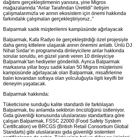
dağıtımı gerçekleştirmenin yanısıra, yine Migros
mağazalarında “Arılar Tarafından Üretildi” iletişim
çalışmalarımızla ve arının ekosistem için önemi hakkında
farkındalık çalışmaları gerçekleştiriyoruz..”
Balparmak sadık müşterilerini kampüsünde ağırlayacak
Balparmak, Kafa Radyo ile gerçekleştirdiği özel projesiyle
daha geniş kitlelere ulaşarak arının önemini anlattı. Ünlü DJ
Nihat Sırdar’ın programında dinleyicilere arılar hakkında
sorular soruldu, en güzel yanıtı veren 10 dinleyiciye
Balparmak’tan hediyeler gönderildi. Ayrıca Balparmak
markasına yıllar boyu sadık kalan 50 Migros müşterisini
kampüsünde ağırlayacak olan Balparmak, misafirlerine
balın kovandan sofraya olan yolculuğuyla ilgili keyifli bir
deneyim yaşatacak.
Balparmak hakkında:
Tüketicisine sunduğu kalite standardı ile farklılaşan
Balparmak, bu anlamda sektörün öncülüğünü üstleniyor.
Gıda güvenliği konusunda uluslararası standartlara göre
çalışan Balparmak, FSSC 22000 (Food Safety System
Certification) ve BRCGS (British Retail Consortium Global
Standarts) gibi uluslararası gıda güvenliği sistemleri