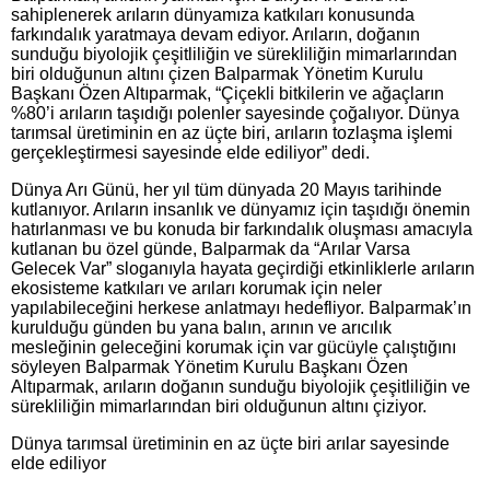
sahiplenerek arıların dünyamıza katkıları konusunda
farkındalık yaratmaya devam ediyor. Arıların, doğanın
sunduğu biyolojik çeşitliliğin ve sürekliliğin mimarlarından
biri olduğunun altını çizen Balparmak Yönetim Kurulu
Başkanı Özen Altıparmak, “Çiçekli bitkilerin ve ağaçların
%80’i arıların taşıdığı polenler sayesinde çoğalıyor. Dünya
tarımsal üretiminin en az üçte biri, arıların tozlaşma işlemi
gerçekleştirmesi sayesinde elde ediliyor” dedi.
Dünya Arı Günü, her yıl tüm dünyada 20 Mayıs tarihinde
kutlanıyor. Arıların insanlık ve dünyamız için taşıdığı önemin
hatırlanması ve bu konuda bir farkındalık oluşması amacıyla
kutlanan bu özel günde, Balparmak da “Arılar Varsa
Gelecek Var” sloganıyla hayata geçirdiği etkinliklerle arıların
ekosisteme katkıları ve arıları korumak için neler
yapılabileceğini herkese anlatmayı hedefliyor. Balparmak’ın
kurulduğu günden bu yana balın, arının ve arıcılık
mesleğinin geleceğini korumak için var gücüyle çalıştığını
söyleyen Balparmak Yönetim Kurulu Başkanı Özen
Altıparmak, arıların doğanın sunduğu biyolojik çeşitliliğin ve
sürekliliğin mimarlarından biri olduğunun altını çiziyor.
Dünya tarımsal üretiminin en az üçte biri arılar sayesinde
elde ediliyor