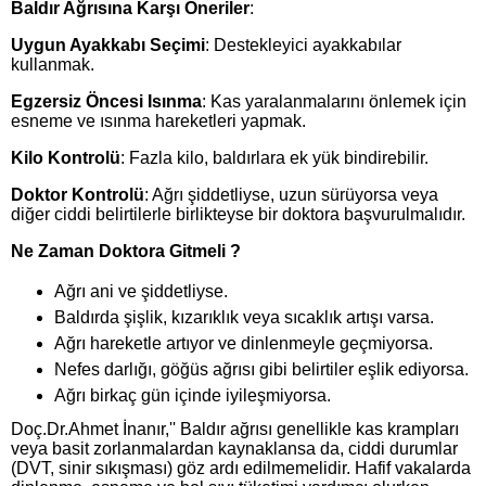
Baldır Ağrısına Karşı Öneriler
:
Uygun Ayakkabı Seçimi
: Destekleyici ayakkabılar
kullanmak.
Egzersiz Öncesi Isınma
: Kas yaralanmalarını önlemek için
esneme ve ısınma hareketleri yapmak.
Kilo Kontrolü
: Fazla kilo, baldırlara ek yük bindirebilir.
Doktor Kontrolü
: Ağrı şiddetliyse, uzun sürüyorsa veya
diğer ciddi belirtilerle birlikteyse bir doktora başvurulmalıdır.
Ne Zaman Doktora Gitmeli ?
Ağrı ani ve şiddetliyse.
Baldırda şişlik, kızarıklık veya sıcaklık artışı varsa.
Ağrı hareketle artıyor ve dinlenmeyle geçmiyorsa.
Nefes darlığı, göğüs ağrısı gibi belirtiler eşlik ediyorsa.
Ağrı birkaç gün içinde iyileşmiyorsa.
Doç.Dr.Ahmet İnanır,'' Baldır ağrısı genellikle kas krampları
veya basit zorlanmalardan kaynaklansa da, ciddi durumlar
(DVT, sinir sıkışması) göz ardı edilmemelidir. Hafif vakalarda