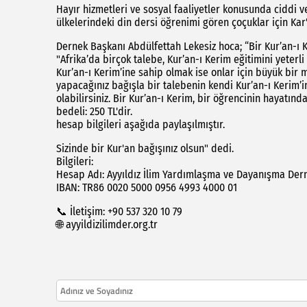
Hayır hizmetleri ve sosyal faaliyetler konusunda ciddi ve
ülkelerindeki din dersi öğrenimi gören çoçuklar için Ka
Dernek Başkanı Abdülfettah Lekesiz hoca; “Bir Kur’an-ı K
"Afrika’da birçok talebe, Kur’an-ı Kerim eğitimini yeter
Kur’an-ı Kerim’ine sahip olmak ise onlar için büyük bir m
yapacağınız bağışla bir talebenin kendi Kur’an-ı Kerim’i
olabilirsiniz. Bir Kur’an-ı Kerim, bir öğrencinin hayatınd
bedeli: 250 TL'dir. Bağış yapmak 
hesap bilgileri aşağıda paylaşılmıştır.
Sizinde bir Kur'an bağı
Bilgileri:
Hesap Adı: Ayyıldız İlim Yardımlaşma ve Dayanışma Der
IBAN: TR86 0020 5000 0956 4993 4000 01
📞 İletişim: +90 537 320 10 79
🌐 ayyildizilimder.org.tr