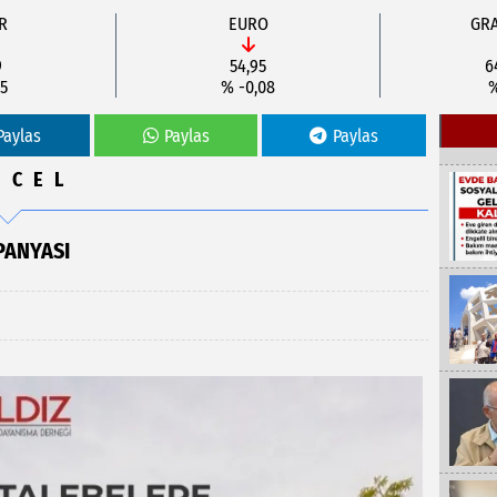
R
EURO
GRA
9
54,95
6
5
% -0,08
%
Paylas
Paylas
Paylas
NCEL
PANYASI