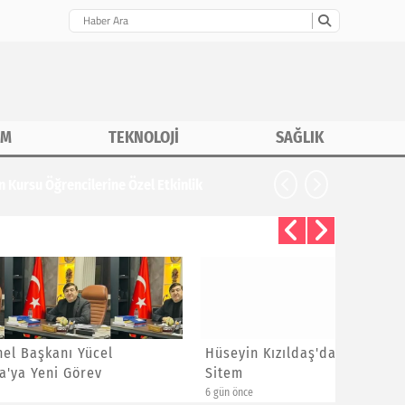
İM
TEKNOLOJİ
SAĞLIK
CHP İstanbu
Hüseyin Kızıldaş'dan Ayrılanlara
Bayram 
Sitem
Yeni Üye
6 gün önce
6 gün önce