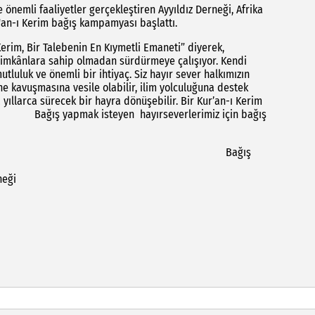
 önemli faaliyetler gerçekleştiren Ayyıldız Derneği, Afrika
r'an-ı Kerim bağış kampamyası başlattı.
erim, Bir Talebenin En Kıymetli Emaneti” diyerek,
li imkânlara sahip olmadan sürdürmeye çalışıyor. Kendi
utluluk ve önemli bir ihtiyaç. Siz hayır sever halkımızın
ne kavuşmasına vesile olabilir, ilim yolculuğuna destek
a yıllarca sürecek bir hayra dönüşebilir. Bir Kur’an-ı Kerim
isteyen hayırseverlerimiz için bağış
şınız olsun" dedi. Bağış
neği