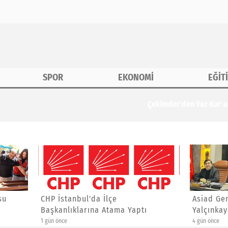
SPOR
EKONOMİ
EĞİT
erine Özel Etkinlik
anbul'da İlçe
Asiad Genel Başkanı Yücel
ıklarına Atama Yaptı
Yalçınkaya'ya Yeni Görev
4 gün önce