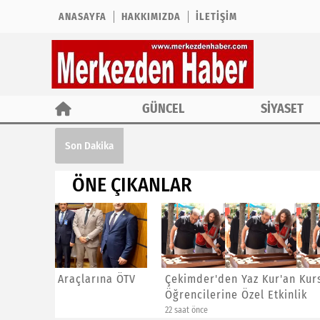
ANASAYFA
HAKKIMIZDA
İLETIŞIM
GÜNCEL
SİYASET
Çekimder'den Yaz Kur'an Kursu Öğrencil
Son Dakika
ÖNE ÇIKANLAR
ına ÖTV
Çekimder'den Yaz Kur'an Kursu
CHP İst
Öğrencilerine Özel Etkinlik
Başkanl
22 saat önce
1 gün önce