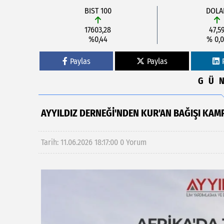
BIST 100
DOLA
17603,28
47,5
%0,44
% 0,0
Paylas
Paylas
GÜ
AYYILDIZ DERNEĞI'NDEN KUR'AN BAĞIŞI KAM
Tarih: 11.06.2026 18:17:00
0 Yorum