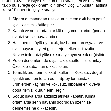
oranda azaltır. Kişiye özel korunma stratejileri ve düzenli
takip bu süreçte çok önemlidir” diyor. Doç. Dr. Arslan, astıma
karşı 10 önerisini şöyle sıralıyor;
Sigara dumanından uzak durun. Hem aktif hem pasif
içicilik astımı kötüleştirir.
Kapalı ve nemli ortamlar küf oluşumunu artırdığından
evinizi sık sık havalandırın.
Halı, perde, tüylü oyuncak, toz barındıran eşyalar ve
evcil hayvan tüyleri gibi alerjen etkenleri azaltın.
Nevresimlerinizi yüksek ısıda yıkayın ve sık değiştirin.
Polen dönemlerinde dışarı çıkış saatlerinizi sınırlayın.
Özellikle sabahları dikkatli olun.
Temizlik ürünlerini dikkatli kullanın. Kokusuz, doğal
içerikli ürünleri tercih edin. Sprey formundaki
ürünlerden kaçının ve kokusuz, hipoalerjenik veya
doğal temizlik ürünlerini seçin.
Soğuk havalarda ağzınızı atkıyla kapatın. Klimalı
ortamlarda serin havanın doğrudan üzerinize
gelmemesine dikkat edin.