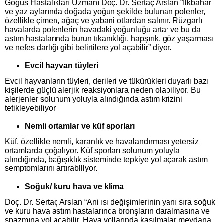
Göğüs Hastalıkları Uzmanı Doç. Dr. Sertaç Arslan “İlkbahar
ve yaz aylarında doğada yoğun şekilde bulunan polenler,
özellikle çimen, ağaç ve yabani otlardan salınır. Rüzgarlı
havalarda polenlerin havadaki yoğunluğu artar ve bu da
astım hastalarında burun tıkanıklığı, hapşırık, göz yaşarması
ve nefes darlığı gibi belirtilere yol açabilir” diyor.
Evcil hayvan tüyleri
Evcil hayvanların tüyleri, derileri ve tükürükleri duyarlı bazı
kişilerde güçlü alerjik reaksiyonlara neden olabiliyor. Bu
alerjenler solunum yoluyla alındığında astım krizini
tetikleyebiliyor.
Nemli ortamlar ve küf sporları
Küf, özellikle nemli, karanlık ve havalandırması yetersiz
ortamlarda çoğalıyor. Küf sporları solunum yoluyla
alındığında, bağışıklık sisteminde tepkiye yol açarak astım
semptomlarını artırabiliyor.
Soğuk/ kuru hava ve klima
Doç. Dr. Sertaç Arslan “Ani ısı değişimlerinin yanı sıra soğuk
ve kuru hava astım hastalarında bronşların daralmasına ve
spazmına yol açabilir. Hava yollarında kasılmalar meydana