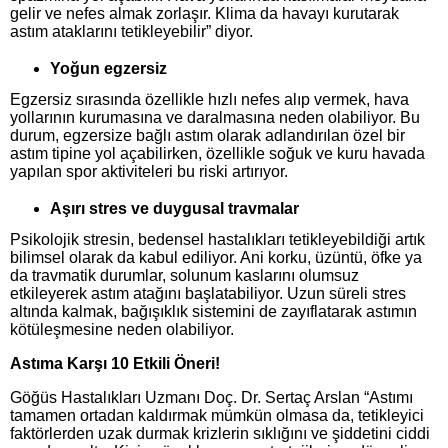
gelir ve nefes almak zorlaşır. Klima da havayı kurutarak
astım ataklarını tetikleyebilir” diyor.
Yoğun egzersiz
Egzersiz sırasında özellikle hızlı nefes alıp vermek, hava
yollarının kurumasına ve daralmasına neden olabiliyor. Bu
durum, egzersize bağlı astım olarak adlandırılan özel bir
astım tipine yol açabilirken, özellikle soğuk ve kuru havada
yapılan spor aktiviteleri bu riski artırıyor.
Aşırı stres ve duygusal travmalar
Psikolojik stresin, bedensel hastalıkları tetikleyebildiği artık
bilimsel olarak da kabul ediliyor. Ani korku, üzüntü, öfke ya
da travmatik durumlar, solunum kaslarını olumsuz
etkileyerek astım atağını başlatabiliyor. Uzun süreli stres
altında kalmak, bağışıklık sistemini de zayıflatarak astımın
kötüleşmesine neden olabiliyor.
Astıma Karşı 10 Etkili Öneri!
Göğüs Hastalıkları Uzmanı Doç. Dr. Sertaç Arslan “Astımı
tamamen ortadan kaldırmak mümkün olmasa da, tetikleyici
faktörlerden uzak durmak krizlerin sıklığını ve şiddetini ciddi