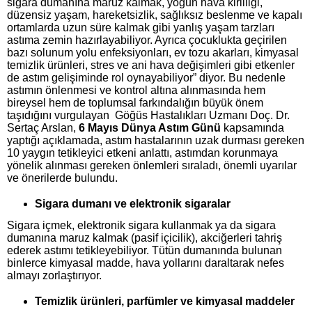
sigara dumanına maruz kalmak, yoğun hava kirliliği,
düzensiz yaşam, hareketsizlik, sağlıksız beslenme ve kapalı
ortamlarda uzun süre kalmak gibi yanlış yaşam tarzları
astıma zemin hazırlayabiliyor. Ayrıca çocuklukta geçirilen
bazı solunum yolu enfeksiyonları, ev tozu akarları, kimyasal
temizlik ürünleri, stres ve ani hava değişimleri gibi etkenler
de astım gelişiminde rol oynayabiliyor” diyor. Bu nedenle
astımın önlenmesi ve kontrol altına alınmasında hem
bireysel hem de toplumsal farkındalığın büyük önem
taşıdığını vurgulayan Göğüs Hastalıkları Uzmanı Doç. Dr.
Sertaç Arslan,
6 Mayıs Dünya Astım Günü
kapsamında
yaptığı açıklamada, astım hastalarının uzak durması gereken
10 yaygın tetikleyici etkeni anlattı, astımdan korunmaya
yönelik alınması gereken önlemleri sıraladı, önemli uyarılar
ve önerilerde bulundu.
Sigara dumanı ve elektronik sigaralar
Sigara içmek, elektronik sigara kullanmak ya da sigara
dumanına maruz kalmak (pasif içicilik), akciğerleri tahriş
ederek astımı tetikleyebiliyor. Tütün dumanında bulunan
binlerce kimyasal madde, hava yollarını daraltarak nefes
almayı zorlaştırıyor.
Temizlik ürünleri, parfümler ve kimyasal maddeler