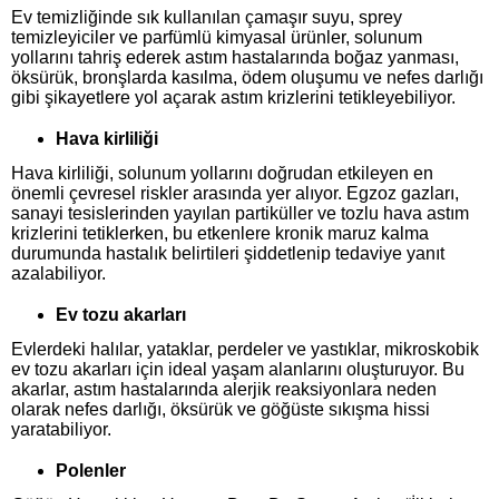
Ev temizliğinde sık kullanılan çamaşır suyu, sprey
temizleyiciler ve parfümlü kimyasal ürünler, solunum
yollarını tahriş ederek astım hastalarında boğaz yanması,
öksürük, bronşlarda kasılma, ödem oluşumu ve nefes darlığı
gibi şikayetlere yol açarak astım krizlerini tetikleyebiliyor.
Hava kirliliği
Hava kirliliği, solunum yollarını doğrudan etkileyen en
önemli çevresel riskler arasında yer alıyor. Egzoz gazları,
sanayi tesislerinden yayılan partiküller ve tozlu hava astım
krizlerini tetiklerken, bu etkenlere kronik maruz kalma
durumunda hastalık belirtileri şiddetlenip tedaviye yanıt
azalabiliyor.
Ev tozu akarları
Evlerdeki halılar, yataklar, perdeler ve yastıklar, mikroskobik
ev tozu akarları için ideal yaşam alanlarını oluşturuyor. Bu
akarlar, astım hastalarında alerjik reaksiyonlara neden
olarak nefes darlığı, öksürük ve göğüste sıkışma hissi
yaratabiliyor.
Polenler