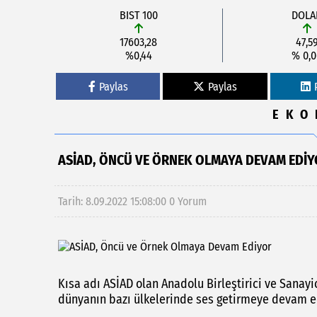
BIST 100
DOLA
17603,28
47,5
%0,44
% 0,
Paylas
Paylas
EKO
ASİAD, ÖNCÜ VE ÖRNEK OLMAYA DEVAM EDI
Tarih: 8.09.2022 15:08:00
0 Yorum
Kısa adı ASİAD olan Anadolu Birleştirici ve Sanayic
dünyanın bazı ülkelerinde ses getirmeye devam e