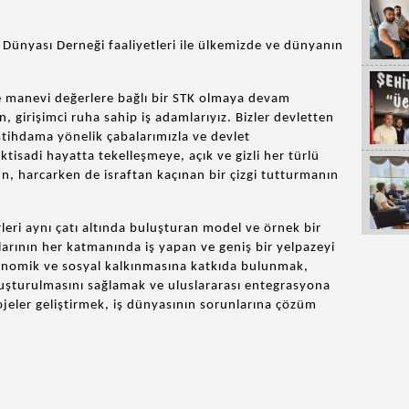
ş Dünyası Derneği faaliyetleri ile ülkemizde ve dünyanın
ve manevi değerlere bağlı bir STK olmaya devam
, girişimci ruha sahip iş adamlarıyız. Bizler devletten
istihdama yönelik çabalarımızla ve devlet
tisadi hayatta tekelleşmeye, açık ve gizli her türlü
, harcarken de israftan kaçınan bir çizgi tutturmanın
rleri aynı çatı altında buluşturan model ve örnek bir
larının her katmanında iş yapan ve geniş bir yelpazeyi
konomik ve sosyal kalkınmasına katkıda bulunmak,
oluşturulmasını sağlamak ve uluslararası entegrasyona
jeler geliştirmek, iş dünyasının sorunlarına çözüm