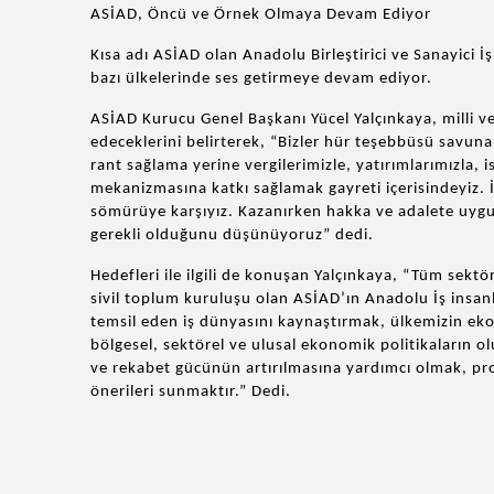
ASİAD, Öncü ve Örnek Olmaya Devam Ediyor
Kısa adı ASİAD olan Anadolu Birleştirici ve Sanayici İ
bazı ülkelerinde ses getirmeye devam ediyor.
ASİAD Kurucu Genel Başkanı Yücel Yalçınkaya, milli 
edeceklerini belirterek, “Bizler hür teşebbüsü savunan
rant sağlama yerine vergilerimizle, yatırımlarımızla, 
mekanizmasına katkı sağlamak gayreti içerisindeyiz. İk
sömürüye karşıyız. Kazanırken hakka ve adalete uygun
gerekli olduğunu düşünüyoruz” dedi.
Hedefleri ile ilgili de konuşan Yalçınkaya, “Tüm sektö
sivil toplum kuruluşu olan ASİAD’ın Anadolu İş insan
temsil eden iş dünyasını kaynaştırmak, ülkemizin e
bölgesel, sektörel ve ulusal ekonomik politikaların 
ve rekabet gücünün artırılmasına yardımcı olmak, pro
önerileri sunmaktır.” Dedi.