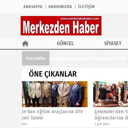
ANASAYFA
HAKKIMIZDA
İLETIŞIM
GÜNCEL
SİYASET
Çekimder'den Yaz Kur'an Kursu Öğrencil
Son Dakika
ÖNE ÇIKANLAR
ına ÖTV
Çekimder'den Yaz Kur'an Kursu
CHP İst
Öğrencilerine Özel Etkinlik
Başkanl
1 gün önce
1 gün önce