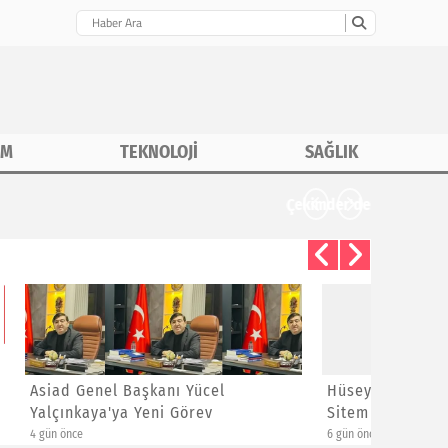
İM
TEKNOLOJİ
SAĞLIK
CHP İstanbu
Hüseyin Kızıldaş'dan Ayrılanlara
Bayram 
Sitem
Yeni Üye
6 gün önce
1 hafta önce