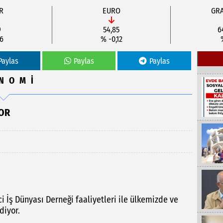
R
EURO
GRA
9
54,85
6
06
% -0,12
Paylas
Paylas
Paylas
NOMİ
YOR
i İş Dünyası Derneği faaliyetleri ile ülkemizde ve
diyor.