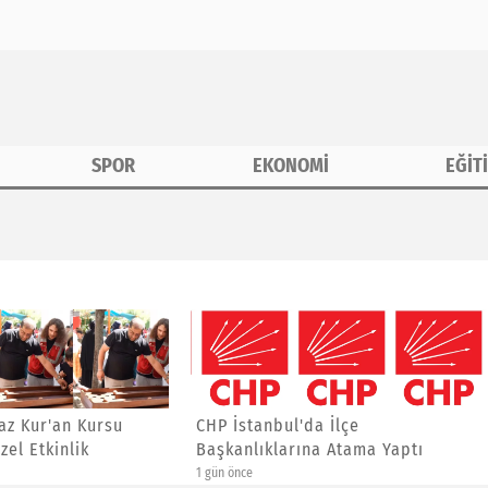
SPOR
EKONOMİ
EĞİT
erine Özel Etkinlik
anbul'da İlçe
Asiad Genel Başkanı Yücel
ıklarına Atama Yaptı
Yalçınkaya'ya Yeni Görev
4 gün önce