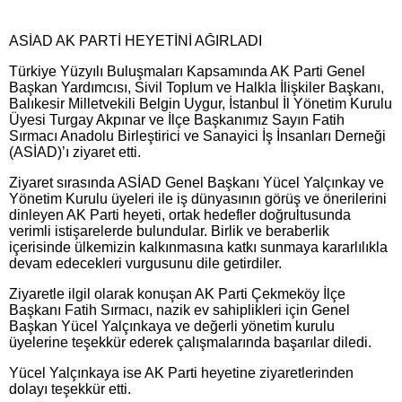
ASİAD AK PARTİ HEYETİNİ AĞIRLADI
Türkiye Yüzyılı Buluşmaları Kapsamında AK Parti Genel
Başkan Yardımcısı, Sivil Toplum ve Halkla İlişkiler Başkanı,
Balıkesir Milletvekili Belgin Uygur, İstanbul İl Yönetim Kurulu
Üyesi Turgay Akpınar ve İlçe Başkanımız Sayın Fatih
Sırmacı Anadolu Birleştirici ve Sanayici İş İnsanları Derneği
(ASİAD)’ı ziyaret etti.
Ziyaret sırasında ASİAD Genel Başkanı Yücel Yalçınkay ve
Yönetim Kurulu üyeleri ile iş dünyasının görüş ve önerilerini
dinleyen AK Parti heyeti, ortak hedefler doğrultusunda
verimli istişarelerde bulundular. Birlik ve beraberlik
içerisinde ülkemizin kalkınmasına katkı sunmaya kararlılıkla
devam edecekleri vurgusunu dile getirdiler.
Ziyaretle ilgil olarak konuşan AK Parti Çekmeköy İlçe
Başkanı Fatih Sırmacı, nazik ev sahiplikleri için Genel
Başkan Yücel Yalçınkaya ve değerli yönetim kurulu
üyelerine teşekkür ederek çalışmalarında başarılar diledi.
Yücel Yalçınkaya ise AK Parti heyetine ziyaretlerinden
dolayı teşekkür etti.