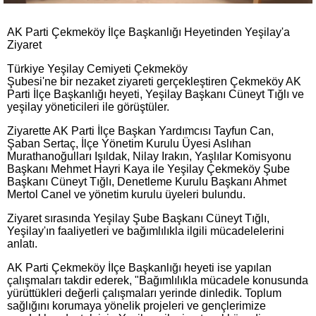
AK Parti Çekmeköy İlçe Başkanlığı Heyetinden Yeşilay'a
Ziyaret
Türkiye Yeşilay Cemiyeti Çekmeköy
Şubesi'ne bir nezaket ziyareti gerçekleştiren Çekmeköy AK
Parti İlçe Başkanlığı heyeti, Yeşilay Başkanı Cüneyt Tığlı ve
yeşilay yöneticileri ile görüştüler.
Ziyarette AK Parti İlçe Başkan Yardımcısı Tayfun Can,
Şaban Sertaç, İlçe Yönetim Kurulu Üyesi Aslıhan
Murathanoğulları Işıldak, Nilay Irakın, Yaşlılar Komisyonu
Başkanı Mehmet Hayri Kaya ile Yeşilay Çekmeköy Şube
Başkanı Cüneyt Tığlı, Denetleme Kurulu Başkanı Ahmet
Mertol Canel ve yönetim kurulu üyeleri bulundu.
Ziyaret sırasında Yeşilay Şube Başkanı Cüneyt Tığlı,
Yeşilay'ın faaliyetleri ve bağımlılıkla ilgili mücadelelerini
anlatı.
AK Parti Çekmeköy İIçe Başkanlığı heyeti ise yapılan
çalışmaları takdir ederek, "Bağımlılıkla mücadele konusunda
yürüttükleri değerli çalışmaları yerinde dinledik. Toplum
sağlığını korumaya yönelik projeleri ve gençlerimize