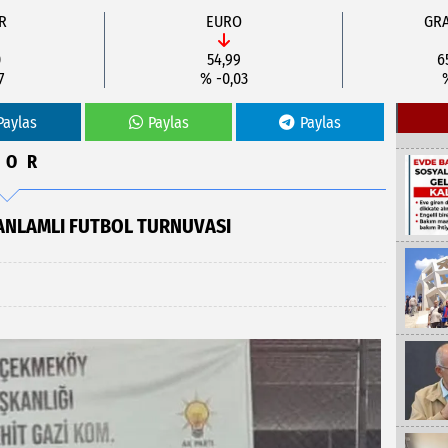
R
EURO
GRA
0
54,99
6
7
% -0,03
Paylas
Paylas
Paylas
POR
 ANLAMLI FUTBOL TURNUVASI