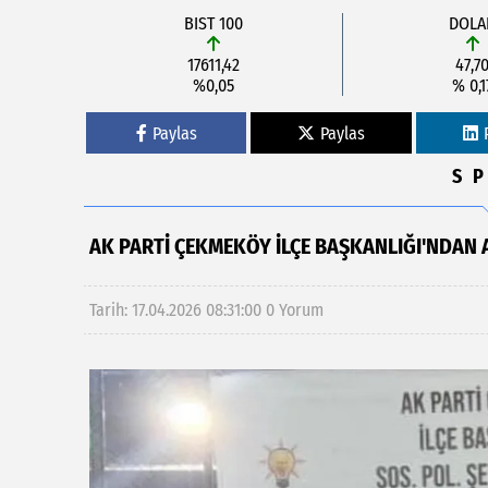
BIST 100
DOLA
17611,42
47,7
%0,05
% 0,1
Paylas
Paylas
S
AK PARTI ÇEKMEKÖY İLÇE BAŞKANLIĞI'NDAN
Tarih: 17.04.2026 08:31:00
0 Yorum