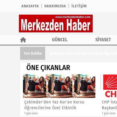
ANASAYFA
HAKKIMIZDA
İLETIŞIM
GÜNCEL
SİYASET
Çekimder'den Yaz Kur'an Kursu Öğrencil
Son Dakika
ÖNE ÇIKANLAR
ına ÖTV
Çekimder'den Yaz Kur'an Kursu
CHP İst
Öğrencilerine Özel Etkinlik
Başkanl
1 gün önce
1 gün önce