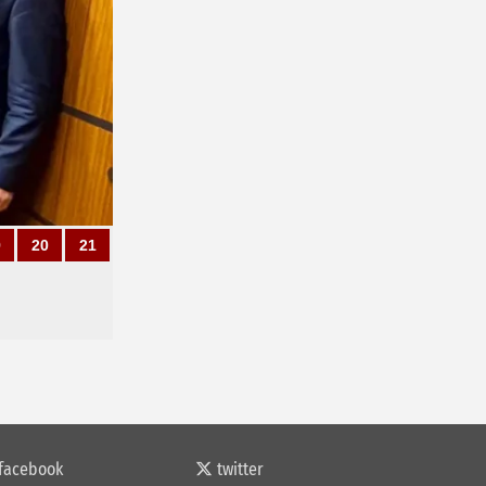
9
20
21
facebook
twitter