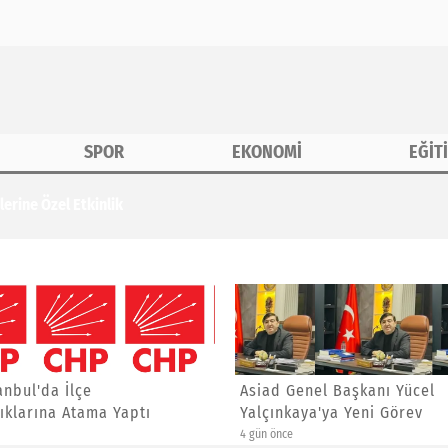
SPOR
EKONOMİ
EĞİT
erine Özel Etkinlik
anbul'da İlçe
Asiad Genel Başkanı Yücel
ıklarına Atama Yaptı
Yalçınkaya'ya Yeni Görev
4 gün önce