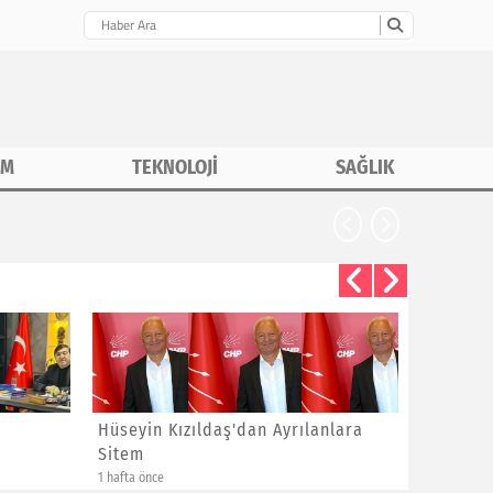
İM
TEKNOLOJİ
SAĞLIK
CHP İstanbu
Hüseyin Kızıldaş'dan Ayrılanlara
Bayram 
Sitem
Yeni Üye
1 hafta önce
1 hafta önce