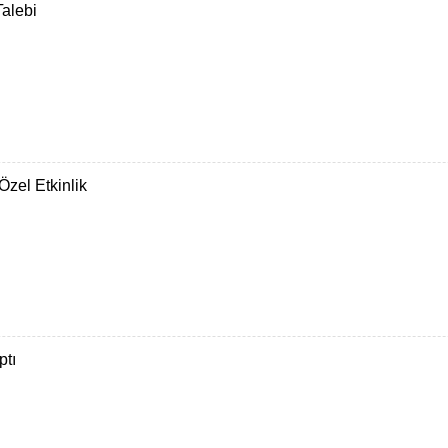
Talebi
zel Etkinlik
ptı