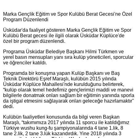
Marka Gençlik Eğitim ve Spor Kulübü Berat Gecesi'ne Özel
Program Düzenlendi
Üsküdar'da faaliyet gösteren Marka Gençlik Eğitim ve Spor
Kulübü Berat gecesi ile ilgili olarak Üsküdar Küplüce'de
özel bir program düzenlendi.
Programa Üsküdar Belediye Başkanı Hilmi Türkmen ve
yerel basın mensupları yanı sıra kulüp yöneticileri, sporcular
ve öğrenciler katıldı.
Programda bir konuşma yapan Kulüp Başkanı ve Baş
Teknik Direktörü Eşref Maraşlı, kulübün 2015 yılında
Üsküdar Küplüce Mahallesi'nde kurulduğunu belirterek,
“kulüp olarak temel hedefimiz gençlerimizi maddi ve manevi
bilgilerle donatmak onları sağlam bir eğitimin yanında sporla
da iştigal etmesini sağlayarak onları geleceğe hazırlamaktır"
dedi.
Kulübün faaliyetleri konusunda da bilgi veren Başkan
Maraşlı, “takımımıza 2017 yılında 11 sporcu ile katıldığımız
Türkiye wushu kung-fu şampiyonalarında 4 tane 1.lik, 8
tane 2.lik, 2 tane 3.lük kazandırdık. Yine 2018 yılında 3