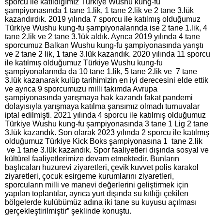
sporcu ile katıldığımız Türkiye Wushu kung-fu
şampiyonasında 1 tane 1.lik, 1 tane 2.lik ve 2 tane 3.lük
kazandırdık. 2019 yılında 7 sporcu ile katılmış olduğumuz
Türkiye Wushu kung-fu şampiyonalarında ise 2 tane 1.lik, 4
tane 2.lik ve 2 tane 3.'lük aldık. Ayrıca 2019 yılında 4 tane
sporcumuz Balkan Wushu kung-fu şampiyonasında yarıştı
ve 2 tane 2 lik, 1 tane 3.lük kazandık. 2020 yılında 11 sporcu
ile katılmış olduğumuz Türkiye Wushu kung-fu
şampiyonalarında da 10 tane 1.lik, 5 tane 2.lik ve 7 tane
3.lük kazanarak kulüp tarihimizin en iyi derecesini elde ettik
ve ayrıca 9 sporcumuzu milli takımda Avrupa
şampiyonasında yarışmaya hak kazandı fakat pandemi
dolayısıyla yarışmaya katılma şansımız olmadı turnuvalar
iptal edilmişti. 2021 yılında 4 sporcu ile katılmış olduğumuz
Türkiye Wushu kung-fu şampiyonasında 3 tane 1 Lig 2 tane
3.lük kazandık. Son olarak 2023 yılında 2 sporcu ile katılmış
olduğumuz Türkiye Kick Boks şampiyonasına 1 tane 2.lik
ve 1 tane 3.lük kazandık. Spor faaliyetleri dışında sosyal ve
kültürel faaliyetlerimize devam etmektedir. Bunların
başlıcaları huzurevi ziyaretleri, çevik kuvvet polis karakol
ziyaretleri, çocuk esirgeme kurumlarını ziyaretleri,
sporcuların milli ve manevi değerlerini geliştirmek için
yapılan toplantılar, ayrıca yurt dışında su kıtlığı çekilen
bölgelerde kulübümüz adına iki tane su kuyusu açılması
gerçekleştirilmiştir” şeklinde konuştu.