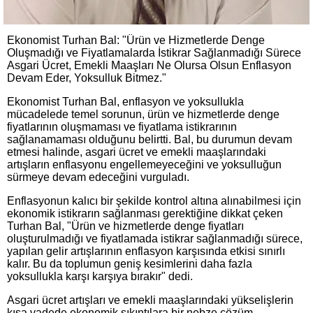
Ekonomist Turhan Bal: "Ürün ve Hizmetlerde Denge
Oluşmadığı ve Fiyatlamalarda İstikrar Sağlanmadığı Sürece
Asgari Ücret, Emekli Maaşları Ne Olursa Olsun Enflasyon
Devam Eder, Yoksulluk Bitmez."
Ekonomist Turhan Bal, enflasyon ve yoksullukla
mücadelede temel sorunun, ürün ve hizmetlerde denge
fiyatlarının oluşmaması ve fiyatlama istikrarının
sağlanamaması olduğunu belirtti. Bal, bu durumun devam
etmesi halinde, asgari ücret ve emekli maaşlarındaki
artışların enflasyonu engellemeyeceğini ve yoksulluğun
sürmeye devam edeceğini vurguladı.
Enflasyonun kalıcı bir şekilde kontrol altına alınabilmesi için
ekonomik istikrarın sağlanması gerektiğine dikkat çeken
Turhan Bal, "Ürün ve hizmetlerde denge fiyatları
oluşturulmadığı ve fiyatlamada istikrar sağlanmadığı sürece,
yapılan gelir artışlarının enflasyon karşısında etkisi sınırlı
kalır. Bu da toplumun geniş kesimlerini daha fazla
yoksullukla karşı karşıya bırakır" dedi.
Asgari ücret artışları ve emekli maaşlarındaki yükselişlerin
kısa vadede ekonomik sıkıntılara bir nebze çözüm